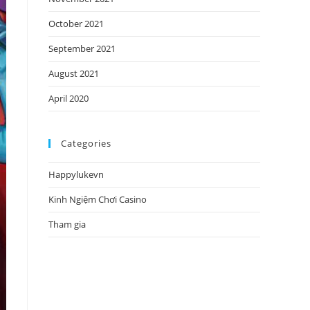
October 2021
September 2021
August 2021
April 2020
Categories
Happylukevn
Kinh Ngiệm Chơi Casino
Tham gia