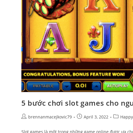
5 bước chơi slot games cho ng
Post
Post
Post
brennanmacejkovic79
April 3, 2022
Happy
author:
published:
category:
Slot games là một trong những game online được ưa chu