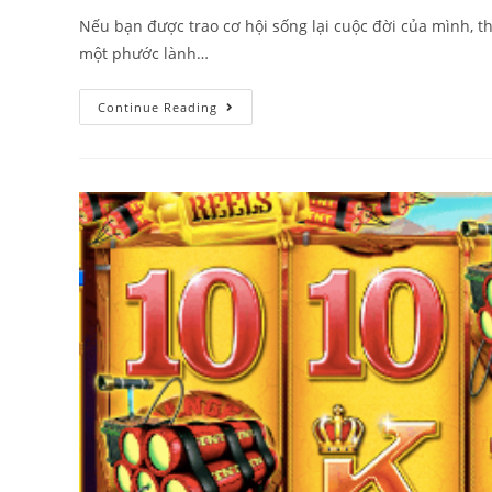
Nếu bạn được trao cơ hội sống lại cuộc đời của mình, the
một phước lành…
Itero
Continue Reading
–
Review
Slot
Mới
Xuất
Hiện
Tại
HappyLuke