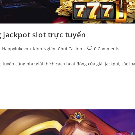
jackpot slot trực tuyến
st
Post
Happylukevn
/
Kinh Ngiệm Chơi Casino
0 Comments
tegory:
comments:
 tuyến cũng như giải thích cách hoạt động của giải jackpot, các loạ