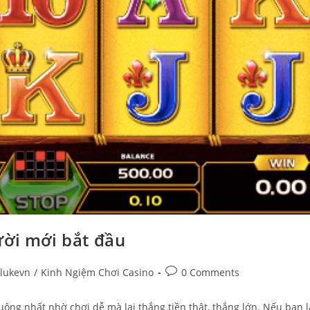
ười mới bắt đầu
Post
lukevn
/
Kinh Ngiệm Chơi Casino
0 Comments
comments:
ộng nhất nhờ chơi dễ mà lại thắng tiền thật, thắng lớn. Nếu bạn l