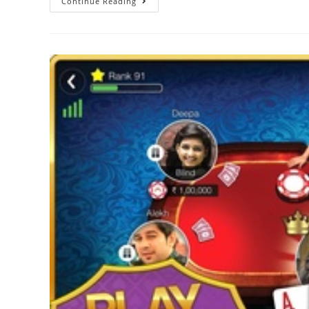
Cách
Continue Reading
Cá
Độ
Bóng
Đá
Tài
Xỉu
Là
Gì?