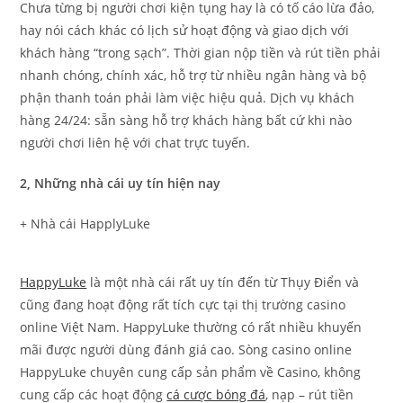
Chưa từng bị người chơi kiện tụng hay là có tố cáo lừa đảo,
hay nói cách khác có lịch sử hoạt động và giao dịch với
khách hàng “trong sạch”. Thời gian nộp tiền và rút tiền phải
nhanh chóng, chính xác, hỗ trợ từ nhiều ngân hàng và bộ
phận thanh toán phải làm việc hiệu quả. Dịch vụ khách
hàng 24/24: sẵn sàng hỗ trợ khách hàng bất cứ khi nào
người chơi liên hệ với chat trực tuyến.
2, Những nhà cái uy tín hiện nay
+ Nhà cái HapplyLuke
HappyLuke
là một nhà cái rất uy tín đến từ Thụy Điển và
cũng đang hoạt động rất tích cực tại thị trường casino
online Việt Nam. HappyLuke thường có rất nhiều khuyến
mãi được người dùng đánh giá cao. Sòng casino online
HappyLuke chuyên cung cấp sản phẩm về Casino, không
cung cấp các hoạt động
cá cược bóng đá
, nạp – rút tiền