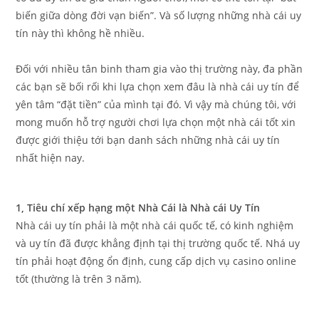
biến giữa dòng đời vạn biến”. Và số lượng những nhà cái uy
tín này thì không hề nhiều.
Đối với nhiều tân binh tham gia vào thị trường này, đa phần
các bạn sẽ bối rối khi lựa chọn xem đâu là nhà cái uy tín để
yên tâm “đặt tiền” của mình tại đó. Vì vậy mà chúng tôi, với
mong muốn hỗ trợ người chơi lựa chọn một nhà cái tốt xin
được giới thiệu tới bạn danh sách những nhà cái uy tín
nhất hiện nay.
1, Tiêu chí xếp hạng một Nhà Cái là Nhà cái Uy Tín
Nhà cái uy tín phải là một nhà cái quốc tế, có kinh nghiệm
và uy tín đã được khẳng định tại thị trường quốc tế. Nhá uy
tín phải hoạt động ổn định, cung cấp dịch vụ casino online
tốt (thường là trên 3 năm).