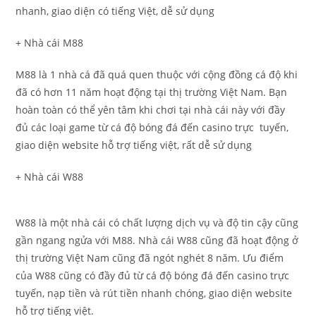
nhanh, giao diện có tiếng Việt, dễ sử dụng
+ Nhà cái M88
M88 là 1 nhà cá đã quá quen thuộc với cộng đồng cá độ khi
đã có hơn 11 năm hoạt động tại thị trường Việt Nam. Bạn
hoàn toàn có thể yên tâm khi chơi tại nhà cái này với đầy
đủ các loại game từ cá độ bóng đá đến casino trực tuyến,
giao diện website hỗ trợ tiếng việt, rất dễ sử dụng
+ Nhà cái W88
W88 là một nhà cái có chất lượng dịch vụ và độ tin cậy cũng
gần ngang ngửa với M88. Nhà cái W88 cũng đã hoạt động ở
thị trường Việt Nam cũng đã ngót nghét 8 năm. Ưu điểm
của W88 cũng có đầy đủ từ cá độ bóng đá đến casino trực
tuyến, nạp tiền và rút tiền nhanh chóng, giao diện website
hỗ trợ tiếng việt.