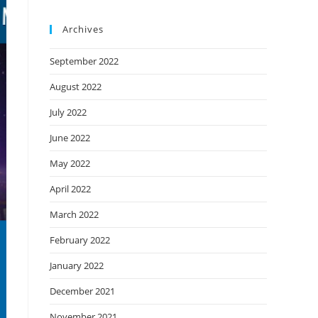
Archives
September 2022
August 2022
July 2022
June 2022
May 2022
April 2022
March 2022
February 2022
January 2022
December 2021
November 2021