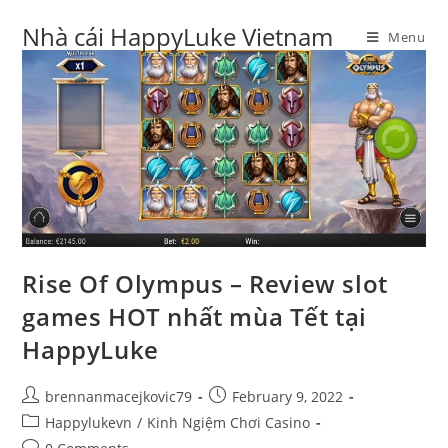
Skip
Nhà cái HappyLuke Vietnam
to
Menu
content
Rise Of Olympus – Review slot
games HOT nhất mùa Tết tại
HappyLuke
Post
Post
brennanmacejkovic79
February 9, 2022
author:
published:
Post
Happylukevn
/
Kinh Ngiệm Chơi Casino
category:
Post