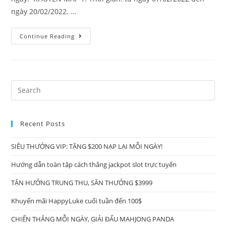
ngày 20/02/2022. …
Tham
Continue Reading
Gia
Tiger
Bonus
Baccarat
Tại
HappyLuke
Nhận
Search
Ngay
this
18,4tr
Đồng!
website
Recent Posts
SIÊU THƯỞNG VIP: TẶNG $200 NẠP LẠI MỖI NGÀY!
Hướng dẫn toàn tập cách thắng jackpot slot trực tuyến
TẬN HƯỞNG TRUNG THU, SĂN THƯỞNG $3999
Khuyến mãi HappyLuke cuối tuần đến 100$
CHIẾN THẮNG MỖI NGÀY, GIẢI ĐẤU MAHJONG PANDA