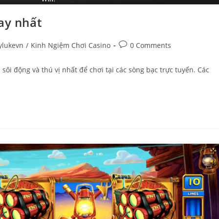
ay nhất
Post
ylukevn
/
Kinh Ngiệm Chơi Casino
0 Comments
comments:
i sôi động và thú vị nhất để chơi tại các sòng bạc trực tuyến. Các