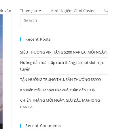
nk vào
Tham gia
Kinh Ngiệm Chơi Casino
Search
this
website
Recent Posts
SIÊU THƯỞNG VIP: TẶNG $200 NẠP LẠI MỖI NGÀY!
Hướng dẫn toàn tập cách thắng jackpot slot trực
tuyến
TẬN HƯỞNG TRUNG THU, SĂN THƯỞNG $3999
Khuyến mãi HappyLuke cuối tuần đến 100$
CHIẾN THẮNG MỖI NGÀY, GIẢI ĐẤU MAHJONG
PANDA
Recent Comments