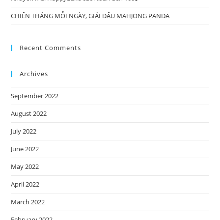
CHIẾN THẮNG MỖI NGÀY, GIẢI ĐẤU MAHJONG PANDA
Recent Comments
Archives
September 2022
August 2022
July 2022
June 2022
May 2022
April 2022
March 2022
February 2022